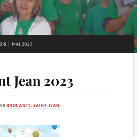
OIS :
MAI 2023
int Jean 2023
NS
BROCANTE
,
SAINT-JEAN